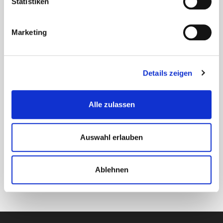
Statistiken
zum Autobahnanschluss Weiterstadt an die BAB 5 Richtung Frankfurt.
Zur Ausstattung der Hallen gehören u. a. Überladebrücken, Rolltore,
Marketing
ein Boden aus Vakuum-Beton mit Hartstoff im Hallenbereich,
Umkleideräume, eine Kranbahnanlage sowie sanitäre Anlagen,
Teeküchen und leistungsfähige Heizungsanlagen. Der Grundriss der
Büroräume lässt sich flexibel an die Bedürfnisse des Mieters
Details zeigen
anpassen.
Alle zulassen
KONTAKT
Auswahl erlauben
Cityshop Darmstadt GmbH
office@cityshop-darmstadt.de
Ablehnen
Kontaktieren Sie uns