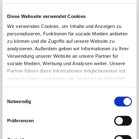
Diese Webseite verwendet Cookies
Wir verwenden Cookies, um Inhalte und Anzeigen zu
BESCHREIBUNG
personalisieren, Funktionen für soziale Medien anbieten
ADRESSE
zu können und die Zugriffe auf unsere Website zu
analysieren. Außerdem geben wir Informationen zu Ihrer
AUSSTATTUNGSMERKMALE
Verwendung unserer Website an unsere Partner für
soziale Medien, Werbung und Analysen weiter. Unsere
Beschreibung
Partner führen diese Informationen möglicherweise mit
weiteren Daten zusammen, die Sie ihnen bereitgestellt
Hallen mit Bürogebäuden in Darmstadt-
haben oder die sie im Rahmen Ihrer Nutzung der Dienste
Nord
gesammelt haben.
Einwilligungsauswahl
Notwendig
Das Gewerbeobjekt befindet sich in zentraler Lage im Industriegebiet
Nord der Stadt Darmstadt.
Präferenzen
Von der Liegenschaft aus besteht eine schnelle Anbindung an das
Darmstädter Kreuz mit Anschluss zu den beiden Autobahnen BAB 5
(Frankfurt‒Basel) und BAB 67 (Wiesbaden‒Mannheim) sowie