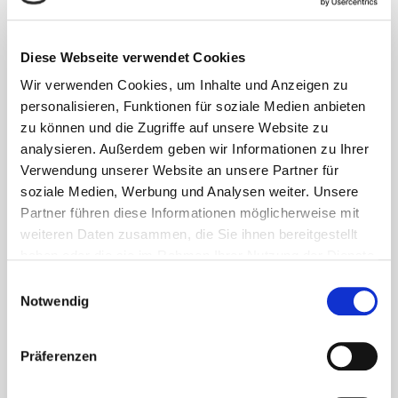
LERNEN UND ARBEITEN IM
HOCHSCHULVIERTEL
Gewerbeimmobilien
Diese Webseite verwendet Cookies
Details
Wir verwenden Cookies, um Inhalte und Anzeigen zu
personalisieren, Funktionen für soziale Medien anbieten
zu können und die Zugriffe auf unsere Website zu
analysieren. Außerdem geben wir Informationen zu Ihrer
Verwendung unserer Website an unsere Partner für
soziale Medien, Werbung und Analysen weiter. Unsere
Partner führen diese Informationen möglicherweise mit
weiteren Daten zusammen, die Sie ihnen bereitgestellt
haben oder die sie im Rahmen Ihrer Nutzung der Dienste
gesammelt haben.
Einwilligungsauswahl
Notwendig
Präferenzen
HELLE UND FUNKTIONELLE BÜRORÄUME IN
BAHNHOFSNÄHE